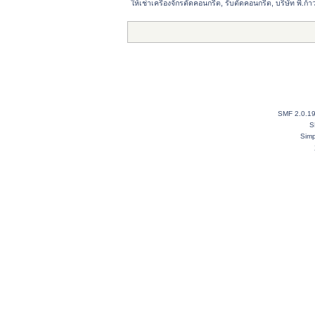
ให้เช่าเครื่องจักรตัดคอนกรีต, รับตัดคอนกรีต, บริษัท พี.ก้า
SMF 2.0.1
S
Simp