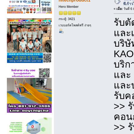
พี.ก้า
Hero Member
«
เมื่อ:
วันที่ 6
กระทู้: 3421
รับต
เวบบอร์ดโพสต์ฟรี ง่ายๆ
และเ
บริษั
KAO
บริก
และ 
และ
รับค
>> ร
คอน
>> ร