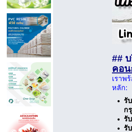
## บ
คอน
เราพร
หลัก:
รั
กร
รั
รั