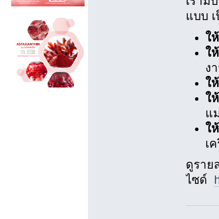
เรามี
แบบ เป
ให
ให
งา
ให
ให
แ
ให
เค
ดูรายละ
ไซด์