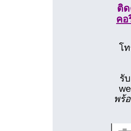
ติ
คอร
โท
รั
we
พร้