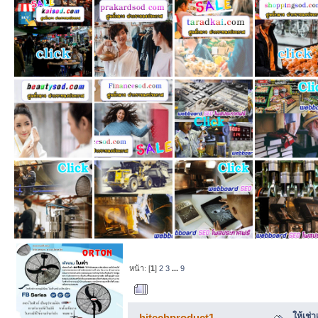
หน้า: [
1
]
2
3
...
9
ผู้เขียน
หัวข้อ: ให้
ครั้ง)
ให้เช่
hitechproduct1