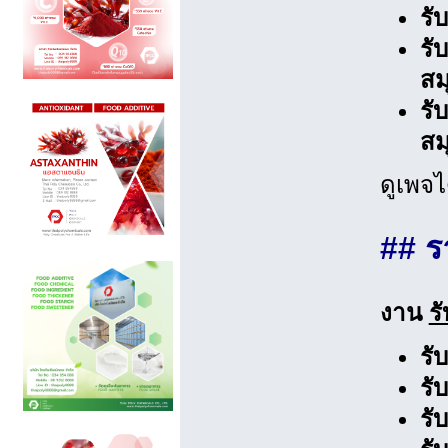
รั
รั
สม
รั
สม
ดูเพจได
## ร
งาน
ร
รั
รั
รั