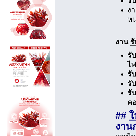
รั
งา
ห
งาน
ร
รั
ไฟ
รั
รั
รั
คอ
##
ใ
งานก