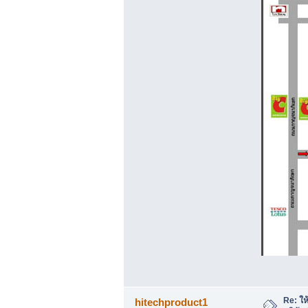
Re: ให
hitechproduct1