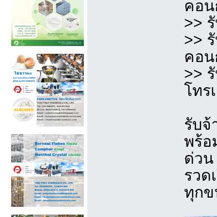
คอน
>> ร
>> ร
คอน
>> ร
โทร
รับจ
พร้อ
ด่วน
รวดเ
ทุกข