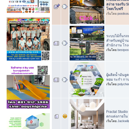
สง่าย รองรับ 
โพสเว็บฟรี
เริ่มโดย
postkos
ระบบไม้กั้นรถ
สำหรับหมู่บ้
สำนักงาน โร
เริ่มโดย
bestpos
ผู้ผลิตน้ำมันยู
หอม ระกำ กาน
เริ่มโดย
polyche
Fractal Studi
ตกแต่งภายใน ร
เริ่มโดย
Jackwil