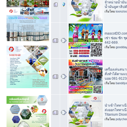
จำหน่ายน้ำมัน
น้ำมันยูคาลิปต
เริ่มโดย
toonzto
mascotDD.com
เช่า ซ่อม ซัก 
442-669.
เริ่มโดย
goodda
เครื่องเล่นสนา
สั่งทำได้ตามแ
บอย 081-9123
เริ่มโดย
banddy
นำเข้าไททาเน
ส่งออกไททาเนี
Titanium Dioxi
เริ่มโดย
polyche