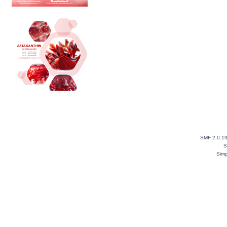
SMF 2.0.1
S
Simp