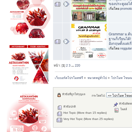
ของประตูออโต
เริ่มโดย
promoti
Grammar ม.ต้น
ฐานก็เรียนได้!
อังกฤษตั้งแต่เริ
เริ่มโดย
reggula
หน้า: [
1
]
2
3
...
220
เว็บบอร์ดโปรโมทฟรี
»
หมวดหมู่ทั่วไป
»
โปรโมท โฆษณาฟ
หัวข้อที่ถูกใส่กุญแจ
กระโดดไป:
หัวข้อติดห
หัวข้อปกติ
โพลล์
Hot Topic (More than 15 replies)
Very Hot Topic (More than 25 replies)