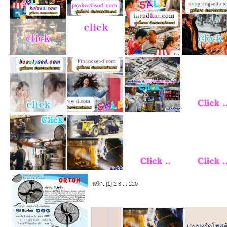
หน้า: [
1
]
2
3
...
220
หัวข้อ
/
เริ่ม
เวบบอร์ดโพสต