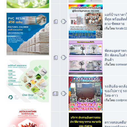
แอร์บ้านราคา
ที่สุด พร้อมติดต
ดวง ซัพพลาย
เริ่มโดย
foraliv11
พัดลมอุตสาหกรร
ลึก พัดลมใบดำ
สินค้า
เริ่มโดย
somwan
รถสิบล้อ-หกล้อ
ของไปลาว| รถบ
ไทย-ลาว
เริ่มโดย
coolpro
ตรวจสอบคดีอา
#ตรวจคู่ค้าทาง