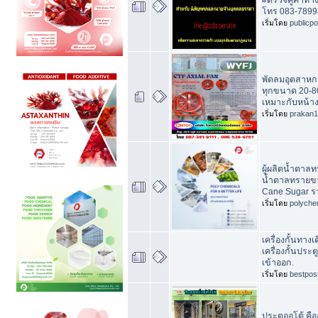
โทร 083-789
เริ่มโดย
publicp
พัดลมอุตสาหก
ทุกขนาด 20-80 
เหมาะกับหน้า
เริ่มโดย
prakan
ผู้ผลิตน้ำตาล
น้ำตาลทรายขา
Cane Sugar ร
เริ่มโดย
polyche
เครื่องกั้นทางเ
เครื่องกั้นประต
เข้าออก.
เริ่มโดย
bestpos
ประตูออโต้ คื