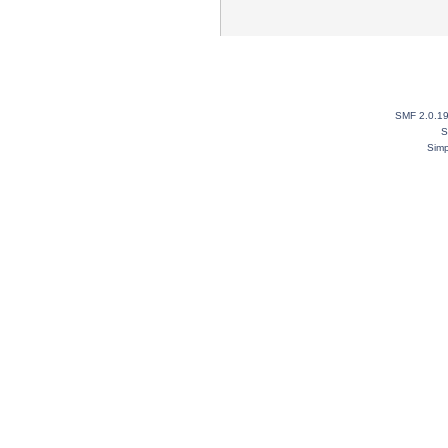
SMF 2.0.1
S
Simp