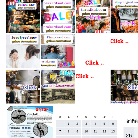
«
ตุล
กันยายน 2025
อ
จ
อ
พ
พ
ศ
เ
อาทิต
1
2
3
4
5
6
7
8
9
10
11
12
13
26