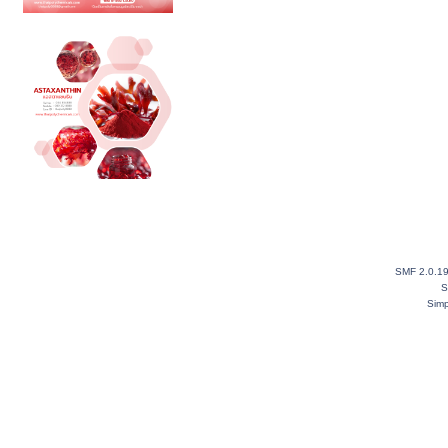
SMF 2.0.1
S
Simp