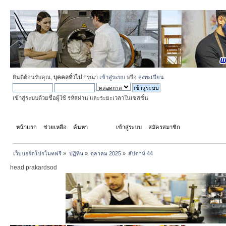
ยินดีต้อนรับคุณ,
บุคคลทั่วไป
กรุณา
เข้าสู่ระบบ
หรือ
ลงทะเบียน
เข้าสู่ระบบด้วยชื่อผู้ใช้ รหัสผ่าน และระยะเวลาในเซสชั่น
หน้าแรก
ช่วยเหลือ
ค้นหา
ปฏิทิน
เข้าสู่ระบบ
สมัครสมาชิก
เว็บบอร์ดโปรโมทฟรี
»
ปฏิทิน
»
ตุลาคม 2025
»
สัปดาห์ 44
head prakardsod