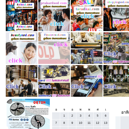
«
กันยายน 2025
อ
จ
อ
พ
พ
ศ
เ
อาทิ
1
2
3
4
5
6
7
8
9
10
11
12
13