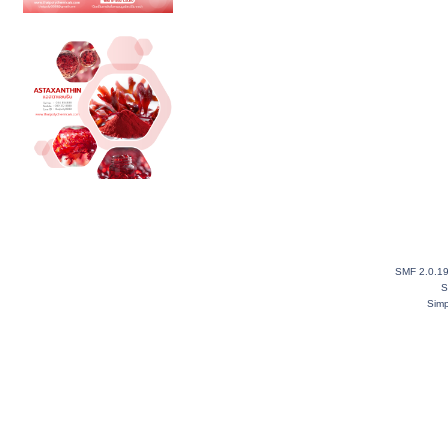
SMF 2.0.1
S
Simp