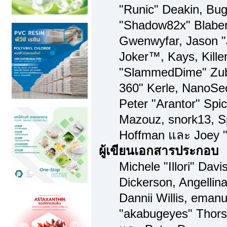
"Runic" Deakin, Bug
"Shadow82x" Blaber,
Gwenwyfar, Jason "
Joker™, Kays, Kille
"SlammedDime" Zub
360" Kerle, NanoSec
Peter "Arantor" Spi
Mazouz, snork13, S
Hoffman และ Joey "
ผู้เขียนเอกสารประกอบ
Michele "Illori" Dav
Dickerson, Angellina
Dannii Willis, ema
"akabugeyes" Thorse