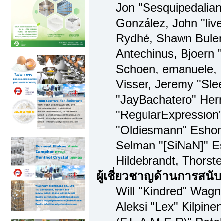
Jon "Sesquipedalian"
González, John "li
Rydhé, Shawn Bulen
Antechinus, Bjoern "
Schoen, emanuele, 
Visser, Jeremy "Sl
"JayBachatero" Her
"RegularExpression
"Oldiesmann" Eshom,
Selman "[SiNaN]" Es
Hildebrandt, Thorst
ผู้เชี่ยวชาญด้านการสนั
Will "Kindred" Wagne
Aleksi "Lex" Kilpine