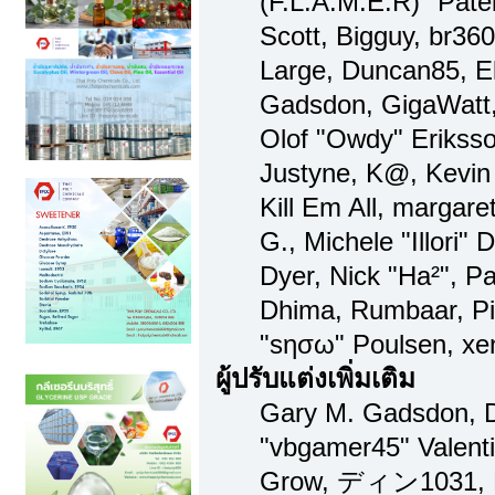
(F.L.A.M.E.R)" Patel
Scott, Bigguy, br36
Large, Duncan85, El
Gadsdon, GigaWatt,
Olof "Owdy" Eriksso
Justyne, K@, Kevin 
Kill Em All, margare
G., Michele "Illori" 
Dyer, Nick "Ha²", Pa
Dhima, Rumbaar, Pi
"sησω" Poulsen, xe
ผู้ปรับแต่งเพิ่มเติม
Gary M. Gadsdon, D
"vbgamer45" Valenti
Grow, ディン1031, Br