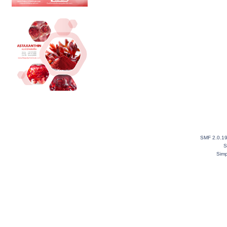
SMF 2.0.1
S
Simp