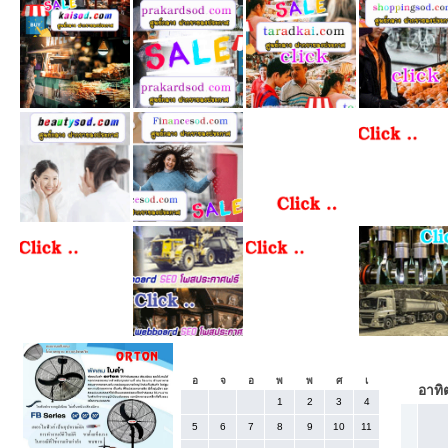
«
กรกฎาคม 2026
อ
จ
อ
พ
พ
ศ
เ
อาทิต
1
2
3
4
5
6
7
8
9
10
11