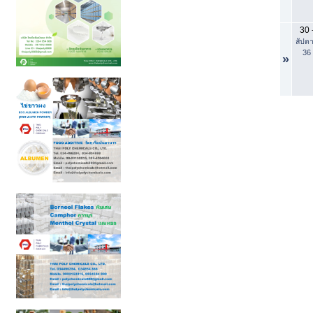
30
สัปดา
36
»