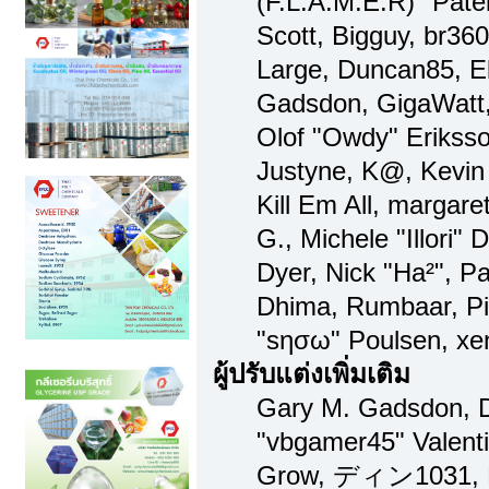
(F.L.A.M.E.R)" Patel
Scott, Bigguy, br36
Large, Duncan85, El
Gadsdon, GigaWatt,
Olof "Owdy" Eriksso
Justyne, K@, Kevin 
Kill Em All, margare
G., Michele "Illori" 
Dyer, Nick "Ha²", Pa
Dhima, Rumbaar, Pi
"sησω" Poulsen, xe
ผู้ปรับแต่งเพิ่มเติม
Gary M. Gadsdon, D
"vbgamer45" Valenti
Grow, ディン1031, Br