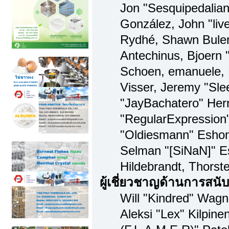
Jon "Sesquipedalian"
González, John "li
Rydhé, Shawn Bulen
Antechinus, Bjoern "
Schoen, emanuele, 
Visser, Jeremy "Sl
"JayBachatero" Her
"RegularExpression
"Oldiesmann" Eshom,
Selman "[SiNaN]" Es
Hildebrandt, Thorst
ผู้เชี่ยวชาญด้านการสนั
Will "Kindred" Wagne
Aleksi "Lex" Kilpine