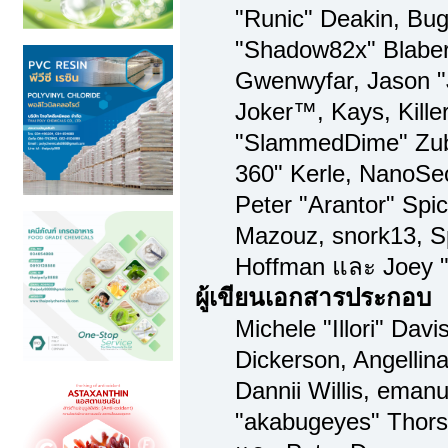
"Runic" Deakin, Bug
"Shadow82x" Blaber,
Gwenwyfar, Jason "
Joker™, Kays, Kille
"SlammedDime" Zub
360" Kerle, NanoSec
Peter "Arantor" Spi
Mazouz, snork13, S
Hoffman และ Joey "
ผู้เขียนเอกสารประกอบ
Michele "Illori" Dav
Dickerson, Angellina
Dannii Willis, ema
"akabugeyes" Thorse