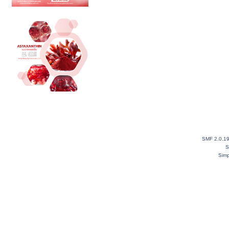
SMF 2.0.1
S
Simp