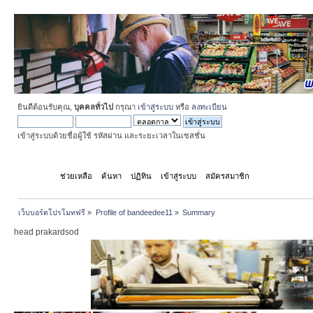
ยินดีต้อนรับคุณ,
บุคคลทั่วไป
กรุณา
เข้าสู่ระบบ
หรือ
ลงทะเบียน
เข้าสู่ระบบด้วยชื่อผู้ใช้ รหัสผ่าน และระยะเวลาในเซสชั่น
หน้าแรก
ช่วยเหลือ
ค้นหา
ปฏิทิน
เข้าสู่ระบบ
สมัครสมาชิก
เว็บบอร์ดโปรโมทฟรี
»
Profile of bandeedee11
»
Summary
head prakardsod