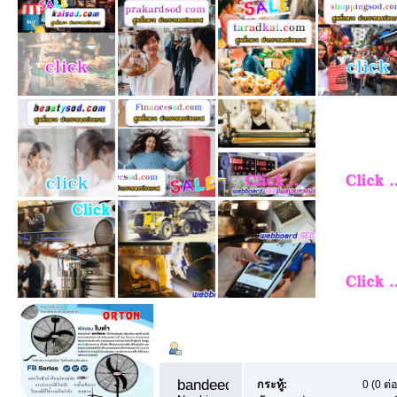
ข้อมูลส่วนตัว
Summary
bandeedee11 
กระทู้:
0 (0 ต่