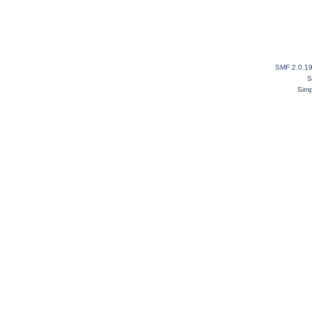
SMF 2.0.1
S
Simp