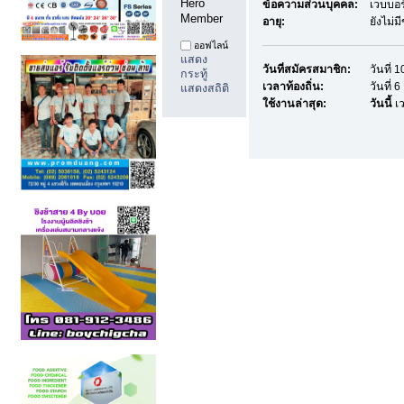
Hero 
ข้อความส่วนบุคคล:
เวบบอร
Member
อายุ:
ยังไม่ม
ออฟไลน์
แสดง
วันที่สมัครสมาชิก:
วันที่ 
กระทู้
เวลาท้องถิ่น:
วันที่ 
แสดงสถิติ
ใช้งานล่าสุด:
วันนี้
เว