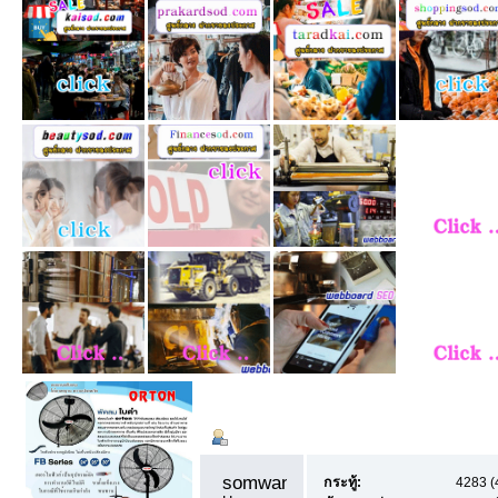
ข้อมูลส่วนตัว
Summary
somwangyu1 
กระทู้:
4283 (4