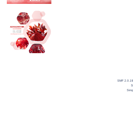
SMF 2.0.1
S
Simp