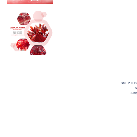
SMF 2.0.1
S
Simp