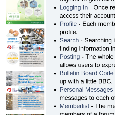
Logging In
- Once re
access their account
Profile
- Each membe
profile.
Search
- Searching i
finding information i
Posting
- The whole 
allows users to exp
Bulletin Board Code
up with a little BBC.
Personal Messages
messages to each ot
Memberlist
- The mem
members of a forum