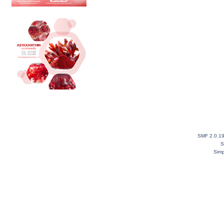
SMF 2.0.1
S
Simp