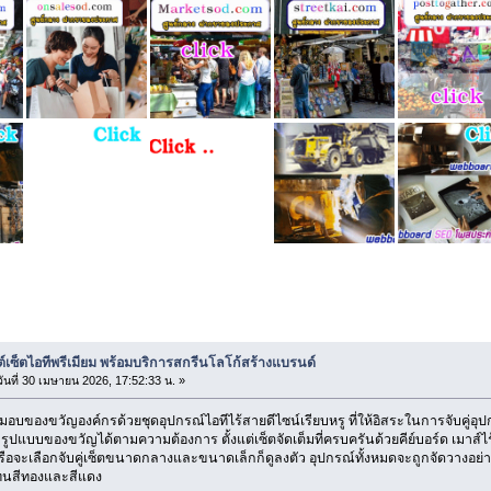
กิฟต์เซ็ตไอทีพรีเมียม พร้อมบริการสกรีนโลโก้สร้างแบรนด์ (อ่าน 189 ครั
ต์เซ็ตไอทีพรีเมียม พร้อมบริการสกรีนโลโก้สร้างแบรนด์
ันที่ 30 เมษายน 2026, 17:52:33 น. »
อบของขวัญองค์กรด้วยชุดอุปกรณ์ไอทีไร้สายดีไซน์เรียบหรู ที่ให้อิสระในการจับคู่อุ
ูปแบบของขวัญได้ตามความต้องการ ตั้งแต่เซ็ตจัดเต็มที่ครบครันด้วยคีย์บอร์ด เม
รือจะเลือกจับคู่เซ็ตขนาดกลางและขนาดเล็กก็ดูลงตัว อุปกรณ์ทั้งหมดจะถูกจัดวางอย่างเ
งโทนสีทองและสีแดง