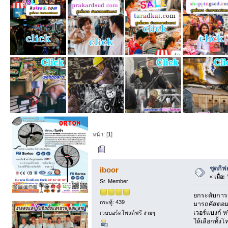
หน้า: [
1
]
ผู้เขียน
หัวข้อ: ชุด
ชุดกิฟ
iboor
«
เมื่อ:
ว
Sr. Member
ยกระดับการม
กระทู้: 439
มารถคัสตอมร
เวอร์แบงก์ ห
เวบบอร์ดโพสต์ฟรี ง่ายๆ
ให้เลือกทั้