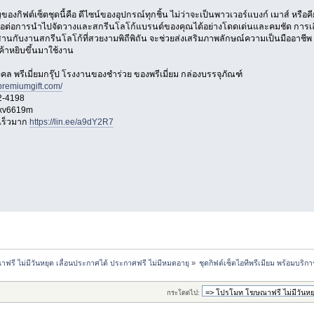
องกิฟต์เซ็ตชุดนี้คือ ดีไซน์ของอุปกรณ์ทุกชิ้น ไม่ว่าจะเป็นพาวเวอร์แบงก์ เมาส์ หรือคีย
งเอื้อต่อการนำไปจัดวางและสกรีนโลโก้แบรนด์ของคุณได้อย่างโดดเด่นและคมชัด การเลื
านกับงานสกรีนโลโก้ที่สวยงามพิถีพิถัน จะช่วยส่งเสริมภาพลักษณ์ความเป็นมืออาชี
กค้าหยิบขึ้นมาใช้งาน
ิมงคล พรีเมี่ยมกรุ๊ป โรงงานของชำร่วย ของพรีเมี่ยม กล่องบรรจุภัณฑ์
premiumgift.com/
2-4198
oxv6619m
เร็วมาก
https://lin.ee/a9dY2R7
รี ไม่มีวันหยุด เลื่อนประกาศได้ ประกาศฟรี ไม่มีหมดอายุ
»
ชุดกิฟต์เซ็ตไอทีพรีเมียม พร้อมบริ
กระโดดไป: