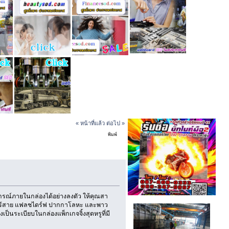
« หน้าที่แล้ว
ต่อไป »
พิมพ์
้ง)
ปกรณ์ภายในกล่องได้อย่างลงตัว ให้คุณสา
าส์ไร้สาย แฟลชไดร์ฟ ปากกาโลหะ และพาว
ป็นระเบียบในกล่องแพ็กเกจจิ้งสุดหรูที่มี