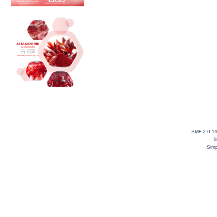
SMF 2.0.1
S
Simp