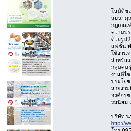
ในมิติข
สมนาคุณ 
กฎเกณฑ์
ความประทั
ด้วยรูปล
แฟชั่น 
ใช้งานท
สำหรับแ
กลุ่มคนร
งานดีไซ
ประโยชน
สวยงามท
องค์กรขอ
รสนิยม 
บริษัท น
http://
โทร 09