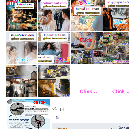
หน้า: [
1
]
ผู้เขียน
หัวข้อ: พ
ดีไซน์คลาสสิก (อ่าน 197 ครั้ง)
พัดลม
iboor