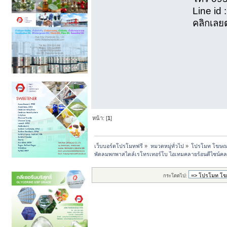
Line id
คลิกเลย
หน้า: [
1
]
เว็บบอร์ดโปรโมทฟรี
»
หมวดหมู่ทั่วไป
»
โปรโมท โฆษณาฟ
พัดลมพกพาสไตล์เรโทรเทอร์โบ ไอเทมคลายร้อนดีไซน์คล
กระโดดไป: