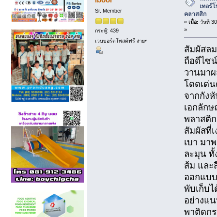
เทอร์โ
Sr. Member
คลาสสิก
«
เมื่อ:
วันที่ 
»
กระทู้: 439
เวบบอร์ดโพสต์ฟรี ง่ายๆ
สัมผัสล
ถือดีไซน
วานมาผส
โดดเด่น
จากกังหั
เอกลักษณ
พลาสติก
สัมผัสท
เบา มาพร
ละมุน ทั
ส้ม และส
ออกแบบใ
พับเก็บไ
อย่างแน
พาติดกร