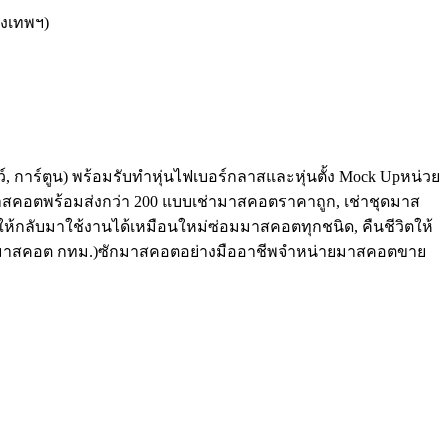
ุงเทพฯ)
การ์ตูน) พร้อมรับทำหุ่นไฟเบอร์กลาสและหุ่นตั้ง Mock Upหน่วย
าสคอตพร้อมส่งกว่า 200 แบบเช่ามาสคอตราคาถูก, เช่าชุดมาส
ห้กลับมาใช้งานได้เหมือนใหม่ซ่อมมาสคอตทุกชนิด, คืนชีวิตให้
อาดมาสคอต กทม.)ซักมาสคอตอย่างมืออาชีพจำหน่ายมาสคอตขาย