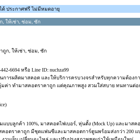
ได้ ประกาศฟรี ไม่มีหมดอายุ
ให้เช่า, ซ่อม, ซัก
, ให้เช่า, ซ่อม, ซัก
2-6694 หรือ Line ID: nuchza99
าญด้านการผลิตมาสคอต และให้บริการครบวงจรสำหรับทุกความต้องก
ามคุ้มค่า ทำมาสคอตราคาถูก แต่คุณภาพสูง สวมใส่สบาย ทนทานต่
ce)
บลูกค้า 100%, มาสคอตไฟเบอร์, หุ่นตั้ง (Mock Up) และมาสคอตสั
มาสคอตราคาถูก มีชุดแฟนซีและมาสคอตการ์ตูนพร้อมส่งกว่า 200 แ
งานเย็บ เปลี่ยนอะไหล่ และปรับปรุงสภาพชุดเก่าให้เหมือนใหม่