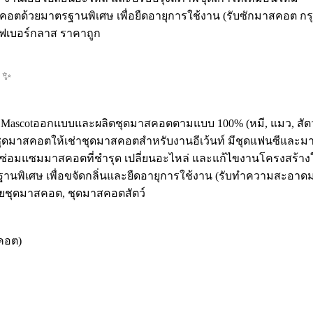
อตด้วยมาตรฐานพิเศษ เพื่อยืดอายุการใช้งาน (รับซักมาสคอต กร
ไฟเบอร์กลาส ราคาถูก
 ✨
 Mascotออกแบบและผลิตชุดมาสคอตตามแบบ 100% (หมี, แมว, สัตว์, 
าชุดมาสคอตให้เช่าชุดมาสคอตสำหรับงานอีเว้นท์ มีชุดแฟนซีและม
บซ่อมแซมมาสคอตที่ชำรุด เปลี่ยนอะไหล่ และแก้ไขงานโครงสร้างใ
ฐานพิเศษ เพื่อขจัดกลิ่นและยืดอายุการใช้งาน (รับทำความสะ
ายชุดมาสคอต, ชุดมาสคอตสัตว์
คอต)