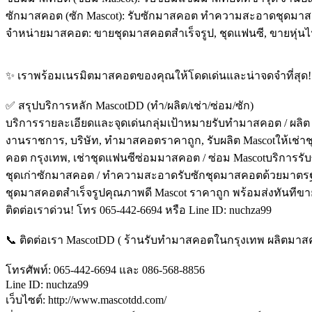
ซักมาสคอต (ซัก Mascot): รับซักมาสคอต ทำความสะอาดชุดมาสค
จำหน่ายมาสคอต: ขายชุดมาสคอตสำเร็จรูป, ชุดแฟนซี, ขายหุ่น
✨ เราพร้อมเนรมิตมาสคอตของคุณให้โดดเด่นและน่าจดจำที่สุด!
✅ สรุปบริการหลัก MascotDD (ทำ/ผลิต/เช่า/ซ่อม/ซัก)
บริการรายละเอียดและจุดเด่นกลุ่มเป้าหมายรับทำมาสคอต / ผลิต
งานราชการ, บริษัท, ทำมาสคอตราคาถูก, รับผลิต Mascotให้เช่
คอต กรุงเทพ, เช่าชุดแฟนซีซ่อมมาสคอต / ซ่อม Mascotบริการรั
ชุดเก่าซักมาสคอต / ทำความสะอาดรับซักชุดมาสคอตด้วยมาตร
ชุดมาสคอตสำเร็จรูปคุณภาพดี Mascot ราคาถูก พร้อมส่งทันทีข
ติดต่อเราด่วน! โทร 065-442-6694 หรือ Line ID: nuchza99
📞 ติดต่อเรา MascotDD ( ร้านรับทำมาสคอตในกรุงเทพ ผลิตมาส
โทรศัพท์: 065-442-6694 และ 086-568-8856
Line ID: nuchza99
เว็บไซต์: http://www.mascotdd.com/