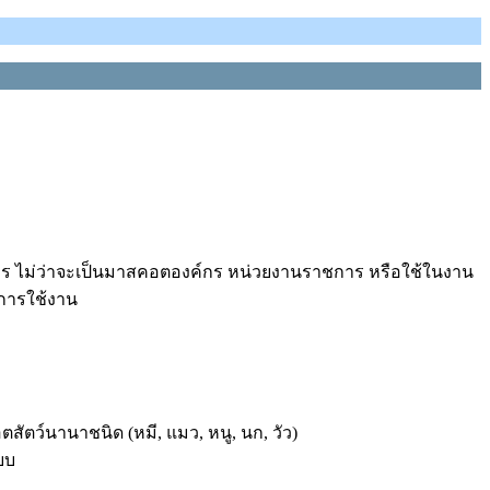
าร ไม่ว่าจะเป็นมาสคอตองค์กร หน่วยงานราชการ หรือใช้ในงาน
อการใช้งาน
ตว์นานาชนิด (หมี, แมว, หนู, นก, วัว)
บบ