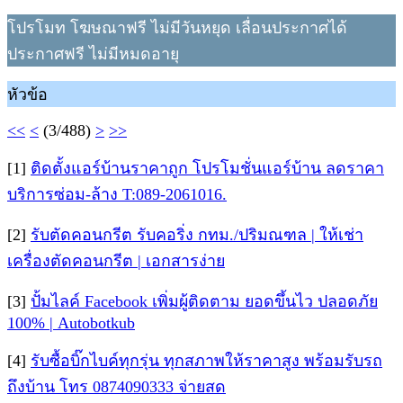
โปรโมท โฆษณาฟรี ไม่มีวันหยุด เลื่อนประกาศได้
ประกาศฟรี ไม่มีหมดอายุ
หัวข้อ
<<
<
(3/488)
>
>>
[1]
ติดตั้งแอร์บ้านราคาถูก โปรโมชั่นแอร์บ้าน ลดราคา
บริการซ่อม-ล้าง T:089-2061016.
[2]
รับตัดคอนกรีต รับคอริ่ง กทม./ปริมณฑล | ให้เช่า
เครื่องตัดคอนกรีต | เอกสารง่าย
[3]
ปั้มไลค์ Facebook เพิ่มผู้ติดตาม ยอดขึ้นไว ปลอดภัย
100% | Autobotkub
[4]
รับซื้อบิ๊กไบค์ทุกรุ่น ทุกสภาพให้ราคาสูง พร้อมรับรถ
ถึงบ้าน โทร 0874090333 จ่ายสด