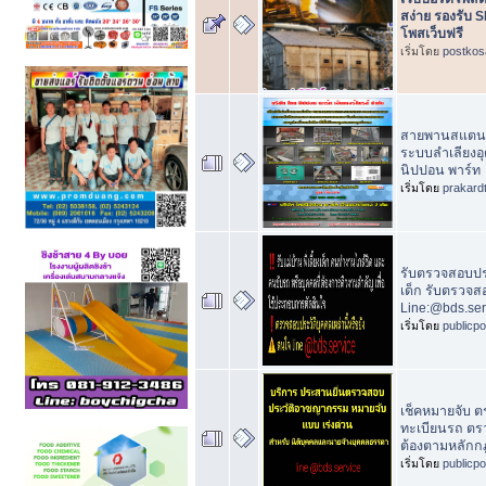
สง่าย รองรับ 
โพสเว็บฟรี
เริ่มโดย
postkos
สายพานสแตนเ
ระบบลำเลียงอ
นิปปอน พาร์ท
เริ่มโดย
prakard
รับตรวจสอบประว
เด็ก รับตรวจ
Line:@bds.ser
เริ่มโดย
publicp
เช็คหมายจับ ต
ทะเบียนรถ ตรวจ
ต้องตามหลัก
เริ่มโดย
publicp