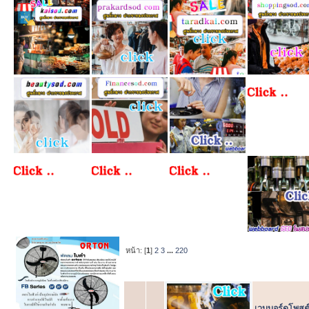
หน้า: [
1
]
2
3
...
220
หัวข้อ
/
เริ่ม
เวบบอร์ดโพสต