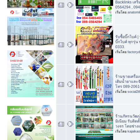
Backlinks เสร
0564294 , 09
เริ่มโดย
anatomi
รับซื้อบิ๊กไบค์
บิ๊กไบค์ ทุกรุ
0333.
เริ่มโดย
factory
ร้านขายเครื่อง
เติมน้ำยาและจ
โทร 089-2061
เริ่มโดย
social2t
ร้านภัทรนวัฒน
มิเนียม รับติ
วงจร โดยช่างแ
เริ่มโดย
kajaika