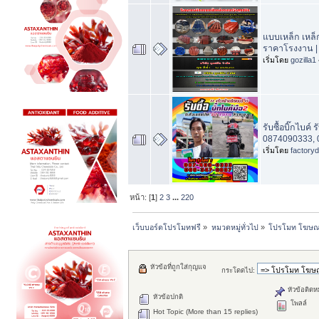
แบบเหล็ก เหล
ราคาโรงงาน |
เริ่มโดย
gozilla1
รับซื้อบิ๊กไบค์ ร
0874090333, 
เริ่มโดย
factory
หน้า: [
1
]
2
3
...
220
เว็บบอร์ดโปรโมทฟรี
»
หมวดหมู่ทั่วไป
»
โปรโมท โฆษณาฟ
หัวข้อที่ถูกใส่กุญแจ
กระโดดไป:
หัวข้อติดห
หัวข้อปกติ
โพลล์
Hot Topic (More than 15 replies)