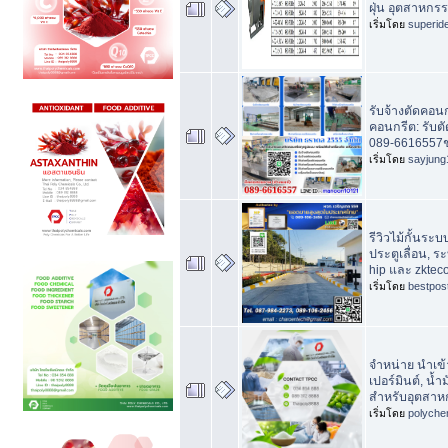
ฝุ่น อุตสาหก
เริ่มโดย
superid
รับจ้างตัดคอนก
คอนกรีต: รับ
089-6616557ช
เริ่มโดย
sayjung
รีวิวไม้กั้นระ
ประตูเลื่อน, 
hip และ zktec
เริ่มโดย
bestpos
จำหน่าย นำเข้
เปอร์มินต์, น้ำ
สำหรับอุตสา
เริ่มโดย
polyche