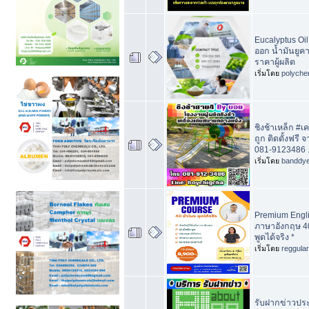
Eucalyptus Oil
ออก น้ำมันยูคา
ราคาผู้ผลิต
เริ่มโดย
polyche
ชิงช้าเหล็ก #
ถูก ติดตั้งฟร
081-9123486 
เริ่มโดย
banddy
Premium Engli
ภาษาอังกฤษ 40
พูดได้จริง *
เริ่มโดย
reggula
รับฝากข่าวประ