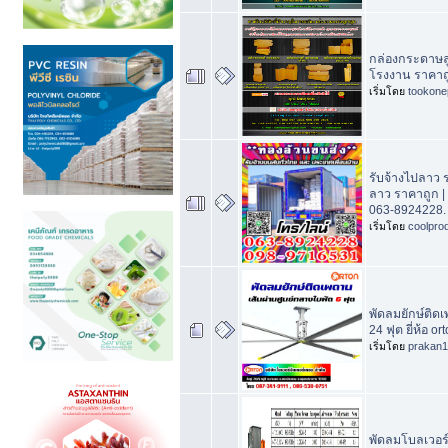
กล่องกระดาษลูก
โรงงาน ราคาถ
เริ่มโดย
tookone
รับจ้างไปลาว 
ลาว ราคาถูก |
063-8924228.
เริ่มโดย
coolpro
พัดลมยักษ์ติ
24 ฟุต ยี่ห้อ o
เริ่มโดย
prakan
พัดลมโบลเวอร์ 