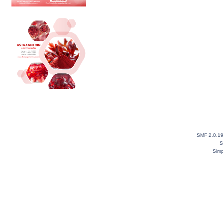
SMF 2.0.1
S
Simp