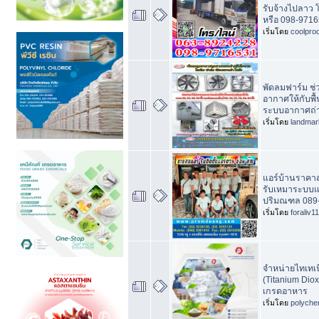
รับจ้างไปลาว
หรือ 098-9716
เริ่มโดย
coolpro
พัดลมฟาร์ม ช่
อากาศให้กับพื้
ระบบอากาศถ่
เริ่มโดย
landma
แอร์บ้านราคาส่
รับเหมาระบบแ
ปริมณฑล 089
เริ่มโดย
foraliv11
จำหน่ายไทเทเ
(Titanium Diox
เกรดอาหาร
เริ่มโดย
polyche