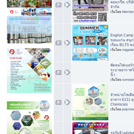
คอนกรีต, บริษั
จำกัด
เริ่มโดย
hitechp
English Camp 
ขอนแก่น สนุกได
เรียน IELTS ข
เริ่มโดย
reggula
พัดลมไฟเบอร์
ระบายอากาศโ
นิ้ว
เริ่มโดย
somwan
จำหน่ายโซเดี
อาหาร E211 คุ
Chemicals
เริ่มโดย
polyche
รถรับจ้างส่งข