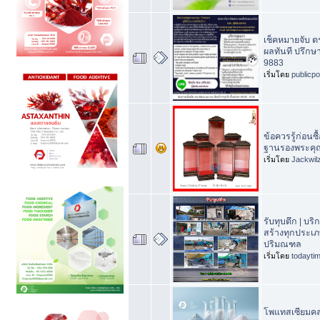
เช็คหมายจับ 
ผลทันที ปรึกษ
9883
เริ่มโดย
publicp
ข้อควรรู้ก่อนซ
ฐานรองพระคุ
เริ่มโดย
Jackwil
รับทุบตึก | บริ
สร้างทุกประเภ
ปริมณฑล
เริ่มโดย
todayti
โพแทสเซียมคล