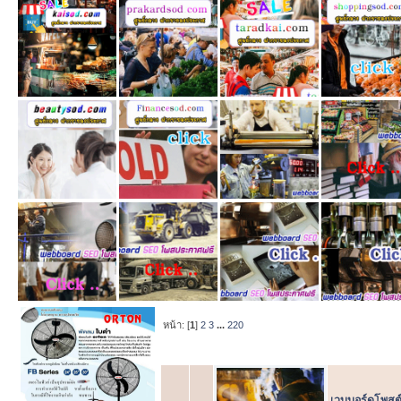
หน้า: [
1
]
2
3
...
220
หัวข้อ
/
เริ่ม
เวบบอร์ดโพสต