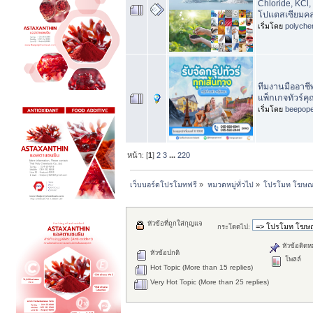
Chloride, KCl,
โปแตสเซียมคล
เริ่มโดย
polyche
ทีมงานมืออาช
แพ็กเกจทัวร์ค
เริ่มโดย
beepop
หน้า: [
1
]
2
3
...
220
เว็บบอร์ดโปรโมทฟรี
»
หมวดหมู่ทั่วไป
»
โปรโมท โฆษณาฟ
หัวข้อที่ถูกใส่กุญแจ
กระโดดไป:
หัวข้อติดห
หัวข้อปกติ
โพลล์
Hot Topic (More than 15 replies)
Very Hot Topic (More than 25 replies)