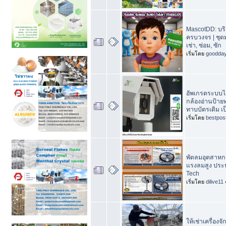
MascotDD: บร
ครบวงจร | ชุด
เช่า, ซ่อม, ซัก
เริ่มโดย
goodda
อัพเกรดระบบไม
กล้องอ่านป้า
ทาบบัตรเดิม เ
เริ่มโดย
bestpos
พัดลมอุตสาหกร
แรงลมสูง ประห
Tech
เริ่มโดย
dilive11
ให้เช่าเครื่องจ