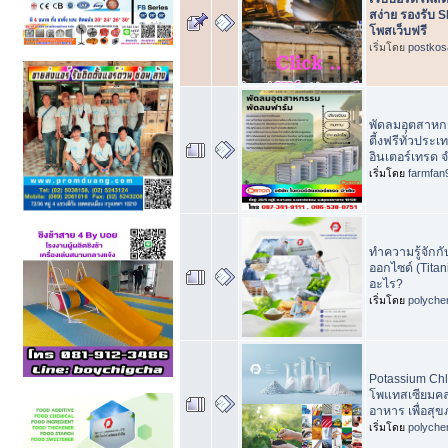
สง่าย รองรับ 
โพสเว็บฟรี
เริ่มโดย
postkos
พัดลมอุตสาหกร
ตี้งฟรีทั่วประเ
อินเตอร์เทรด 
เริ่มโดย
farmfan
ทำความรู้จักก
ออกไซด์ (Titan
อะไร?
เริ่มโดย
polyche
Potassium Chlo
โพแทสเซียมคลอ
อาหาร เพื่อสุ
เริ่มโดย
polyche