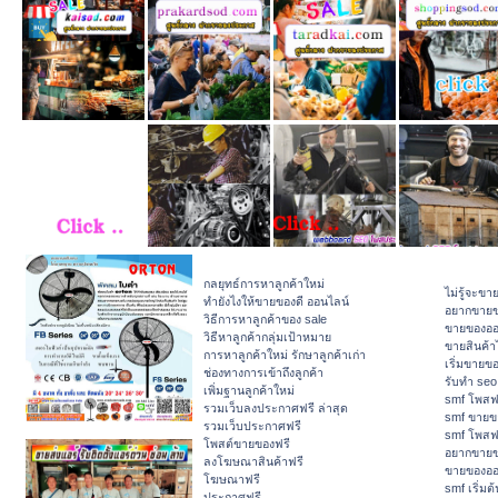
กลยุทธ์การหาลูกค้าใหม่
ไม่รู้จะขา
ทํายังไงให้ขายของดี ออนไลน์
อยากขายข
วิธีการหาลูกค้าของ sale
ขายของออน
วิธีหาลูกค้ากลุ่มเป้าหมาย
ขายสินค้า
การหาลูกค้าใหม่ รักษาลูกค้าเก่า
เริ่มขายข
ช่องทางการเข้าถึงลูกค้า
รับทำ seo
เพิ่มฐานลูกค้าใหม่
smf โพสฟ
รวมเว็บลงประกาศฟรี ล่าสุด
smf ขายข
รวมเว็บประกาศฟรี
smf โพสฟ
โพสต์ขายของฟรี
อยากขายข
ลงโฆษณาสินค้าฟรี
ขายของออน
โฆษณาฟรี
smf เริ่ม
ประกาศฟรี