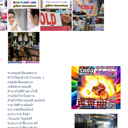
หากลยุทธ์เพิ่มยอดขาย
ทําไงให้ลูกค้าเข้าร้านเยอะ ๆ
กลยุทธ์เพิ่มยอดขาย
เคล็ดลับขายของดี
ค้าขายไม่ดีทำอย่างไรดี
งานโพสโปรโมทงาน
ทํายังไงให้ขายของดี ออนไลน์
รวม SMFขายสินค้า
ประกาศฟรีออนไลน์
ลงประกาศ สินค้า
เว็บบอร์ด โพสต์ฟรี
ลงประกาศ ซื้อ-ขาย ฟรี
ชุมชนคนไอทีขายสินค้า