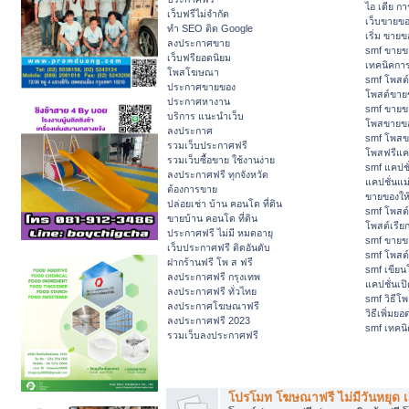
ไอ เดีย ก
เว็บฟรีไม่จำกัด
เว็บขายข
ทำ SEO ติด Google
เริ่ม ขาย
ลงประกาศขาย
smf ขายขอ
เว็บฟรียอดนิยม
เทคนิคกา
โพสโฆษณา
smf โพสต
ประกาศขายของ
โพสต์ขาย
ประกาศหางาน
smf ขายขอ
บริการ แนะนำเว็บ
โพสขายของ
ลงประกาศ
smf โพสข
รวมเว็บประกาศฟรี
โพสฟรีแคป
รวมเว็บซื้อขาย ใช้งานง่าย
smf แคปชั
ลงประกาศฟรี ทุกจังหวัด
แคปชั่นแม
ต้องการขาย
ขายของให้อ
ปล่อยเช่า บ้าน คอนโด ที่ดิน
smf โพสต์เ
ขายบ้าน คอนโด ที่ดิน
โพสต์เรีย
ประกาศฟรี ไม่มี หมดอายุ
smf ขายขอ
เว็บประกาศฟรี ติดอันดับ
smf โพสต
ฝากร้านฟรี โพ ส ฟรี
smf เขีย
ลงประกาศฟรี กรุงเทพ
แคปชั่นเป
ลงประกาศฟรี ทั่วไทย
smf วิธีโ
ลงประกาศโฆษณาฟรี
วิธีเพิ่ม
ลงประกาศฟรี 2023
smf เทคนิ
รวมเว็บลงประกาศฟรี
หมวดหมู่ทั่วไป
โปรโมท โฆษณาฟรี ไม่มีวันหยุด เ